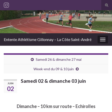
Tog
sear
Search for:
for
Entente Athlétisme Gillonnay – La Côte Saint-André
Togg
navig
Samedi 26 & dimanche 27 mai
Week-end du 09 & 10 juin
Samedi 02 & dimanche 03 juin
JUIN
02
Dimanche – 10 km sur route – Echirolles