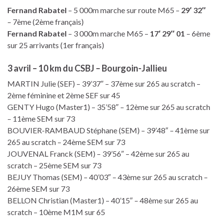
Fernand Rabatel
– 5 000m marche sur route M65 –
29′ 32″
– 7ème (2ème français)
Fernand Rabatel
– 3 000m marche M65 –
17′ 29″ 01
– 6ème
sur 25 arrivants (1er français)
3 avril – 10 km du CSBJ – Bourgoin-Jallieu
MARTIN Julie (SEF) – 39’37″ – 37ème sur 265 au scratch –
2ème féminine et 2ème SEF sur 45
GENTY Hugo (Master1) – 35’58″ – 12ème sur 265 au scratch
– 11ème SEM sur 73
BOUVIER-RAMBAUD Stéphane (SEM) – 39’48″ – 41ème sur
265 au scratch – 24ème SEM sur 73
JOUVENAL Franck (SEM) – 39’56″ – 42ème sur 265 au
scratch – 25ème SEM sur 73
BEJUY Thomas (SEM) – 40’03″ – 43ème sur 265 au scratch –
26ème SEM sur 73
BELLON Christian (Master1) – 40’15″ – 48ème sur 265 au
scratch – 10ème M1M sur 65