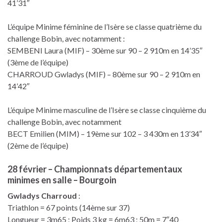
41’31″
L’équipe Minime féminine de l’Isère se classe quatrième du
challenge Bobin, avec notamment :
SEMBENI Laura (MIF) – 30ème sur 90 – 2 910m en 14’35″
(3ème de l’équipe)
CHARROUD Gwladys (MIF) – 80ème sur 90 – 2 910m en
14’42″
L’équipe Minime masculine de l’Isère se classe cinquième du
challenge Bobin, avec notamment
BECT Emilien (MIM) – 19ème sur 102 – 3 430m en 13’34″
(2ème de l’équipe)
28 février – Championnats départementaux
minimes en salle – Bourgoin
Gwladys Charroud
:
Triathlon = 67 points (14ème sur 37)
Longueur = 3m65 ; Poids 3 kg = 6m63 ; 50m = 7″40