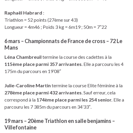
Raphaël Habrard
:
Triathlon = 52 points (27ème sur 43)
Longueur = 4m46 ; Poids 3 kg = 6m19 ; 50m = 7″22
6 mars – Championnats de France de cross – 72 Le
Mans
Léna Chambreuil
termine la course des cadettes à la
115ème place parmi 357 arrivantes
. Elle a parcouru les 4
175m du parcours en 19’08″
Julie-Caroline Martin
termine la course Elite féminine à la
278ème place parmi 432 arrivantes
. Sauf erreur, cela
correspond à la
174ème place parmi les 254 senior.
Elle a
parcouru les 7 385m du parcours en 34’33″.
19 mars – 20ème Triathlon en salle benjamins –
Villefontaine