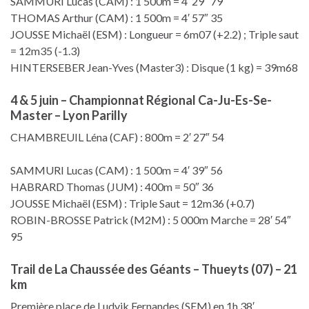
SAMMURI Lucas (CAM) : 1 500m = 4′ 29″ 79
THOMAS Arthur (CAM) : 1 500m = 4′ 57″ 35
JOUSSE Michaël (ESM) : Longueur = 6m07 (+2.2) ; Triple saut
= 12m35 (-1.3)
HINTERSEBER Jean-Yves (Master3) : Disque (1 kg) = 39m68
4 & 5 juin – Championnat Régional Ca-Ju-Es-Se-
Master – Lyon Parilly
CHAMBREUIL Léna (CAF) : 800m = 2′ 27″ 54
SAMMURI Lucas (CAM) : 1 500m = 4′ 39″ 56
HABRARD Thomas (JUM) : 400m = 50″ 36
JOUSSE Michaël (ESM) : Triple Saut = 12m36 (+0.7)
ROBIN-BROSSE Patrick (M2M) : 5 000m Marche = 28′ 54″
95
Trail de La Chaussée des Géants – Thueyts (07) – 21
km
Première place de Ludvik Fernandes (SEM) en 1h 38′