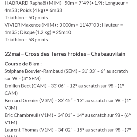
HABRARD Raphaël (MIM) : 50m = 7″49 (+1.9) ; Longueur =
4m53 ; Poids (4 kg) = 6m33
Triathlon = 50 points
VIVIER Maxence (MIM) : 3 000m = 11’47″03 ; Hauteur =
1m35 ; Disque (1.2 kg) = 25m10
Triathlon = 58 points
22 mai – Cross des Terres Froides – Chateauvilain
Course de 8 km :
Stéphane Bouvier-Rambaud (SEM) – 31′ 33″ – 6° au scratch
sur 98 – (3° SEM)
Emilien Bect (CAM) – 33′ 06″ – 12° au scratch sur 98 – (1°
CAM)
Bernard Grenier (V3M) – 33′ 45″ – 13° au scratch sur 98 – (1°
V3M)
Eric Chambreuil (V1M) – 34′ 01″ – 14° au scratch sur 98 – (6°
V1M)
Laurent Thomas (V1M) – 34′ 02″ – 15° au scratch sur 98 – (7°
V1M)