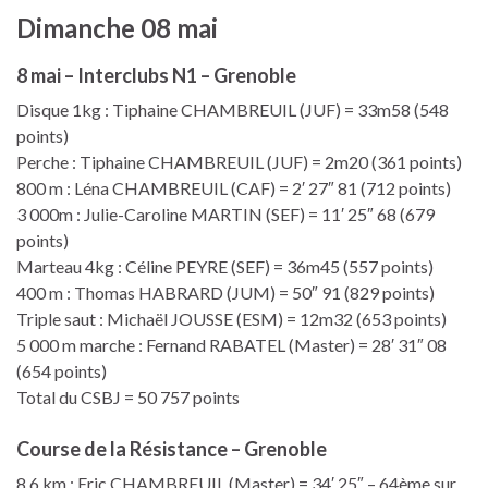
Dimanche 08 mai
8 mai – Interclubs N1 – Grenoble
Disque 1kg : Tiphaine CHAMBREUIL (JUF) = 33m58 (548
points)
Perche : Tiphaine CHAMBREUIL (JUF) = 2m20 (361 points)
800 m : Léna CHAMBREUIL (CAF) = 2′ 27″ 81 (712 points)
3 000m : Julie-Caroline MARTIN (SEF) = 11′ 25″ 68 (679
points)
Marteau 4kg : Céline PEYRE (SEF) = 36m45 (557 points)
400 m : Thomas HABRARD (JUM) = 50″ 91 (829 points)
Triple saut : Michaël JOUSSE (ESM) = 12m32 (653 points)
5 000 m marche : Fernand RABATEL (Master) = 28′ 31″ 08
(654 points)
Total du CSBJ = 50 757 points
Course de la Résistance – Grenoble
8,6 km : Eric CHAMBREUIL (Master) = 34′ 25″ – 64ème sur