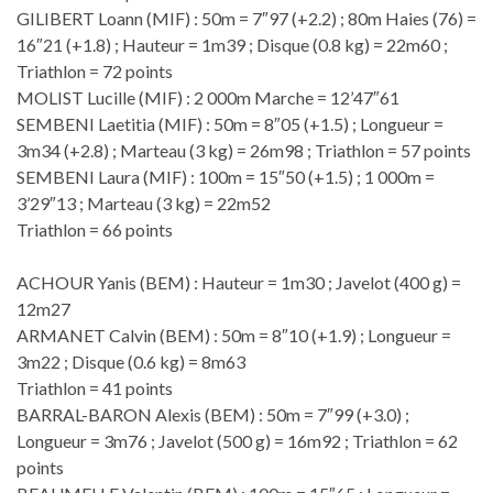
GILIBERT Loann (MIF) : 50m = 7″97 (+2.2) ; 80m Haies (76) =
16″21 (+1.8) ; Hauteur = 1m39 ; Disque (0.8 kg) = 22m60 ;
Triathlon = 72 points
MOLIST Lucille (MIF) : 2 000m Marche = 12’47″61
SEMBENI Laetitia (MIF) : 50m = 8″05 (+1.5) ; Longueur =
3m34 (+2.8) ; Marteau (3 kg) = 26m98 ; Triathlon = 57 points
SEMBENI Laura (MIF) : 100m = 15″50 (+1.5) ; 1 000m =
3’29″13 ; Marteau (3 kg) = 22m52
Triathlon = 66 points
ACHOUR Yanis (BEM) : Hauteur = 1m30 ; Javelot (400 g) =
12m27
ARMANET Calvin (BEM) : 50m = 8″10 (+1.9) ; Longueur =
3m22 ; Disque (0.6 kg) = 8m63
Triathlon = 41 points
BARRAL-BARON Alexis (BEM) : 50m = 7″99 (+3.0) ;
Longueur = 3m76 ; Javelot (500 g) = 16m92 ; Triathlon = 62
points