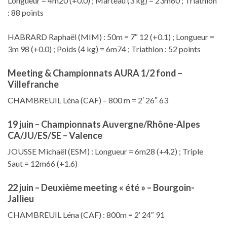
Longueur = 4m20 (+0.0) ; Marteau (3 kg) = 23m60 ; Triathlon
: 88 points
HABRARD Raphaël (MIM) : 50m = 7″ 12 (+0.1) ; Longueur =
3m 98 (+0.0) ; Poids (4 kg) = 6m74 ; Triathlon : 52 points
Meeting & Championnats AURA 1/2 fond –
Villefranche
CHAMBREUIL Léna (CAF) – 800 m = 2′ 26″ 63
19 juin – Championnats Auvergne/Rhône-Alpes
CA/JU/ES/SE – Valence
JOUSSE Michaël (ESM) : Longueur = 6m28 (+4.2) ; Triple
Saut = 12m66 (+1.6)
22 juin – Deuxième meeting « été » – Bourgoin-
Jallieu
CHAMBREUIL Léna (CAF) : 800m = 2′ 24″ 91