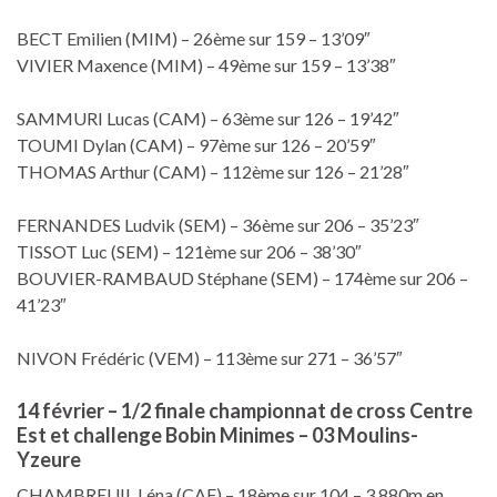
BECT Emilien (MIM) – 26ème sur 159 – 13’09″
VIVIER Maxence (MIM) – 49ème sur 159 – 13’38″
SAMMURI Lucas (CAM) – 63ème sur 126 – 19’42″
TOUMI Dylan (CAM) – 97ème sur 126 – 20’59″
THOMAS Arthur (CAM) – 112ème sur 126 – 21’28″
FERNANDES Ludvik (SEM) – 36ème sur 206 – 35’23″
TISSOT Luc (SEM) – 121ème sur 206 – 38’30″
BOUVIER-RAMBAUD Stéphane (SEM) – 174ème sur 206 –
41’23″
NIVON Frédéric (VEM) – 113ème sur 271 – 36’57″
14 février – 1/2 finale championnat de cross Centre
Est et challenge Bobin Minimes – 03 Moulins-
Yzeure
CHAMBREUIL Léna (CAF) – 18ème sur 104 – 3 880m en