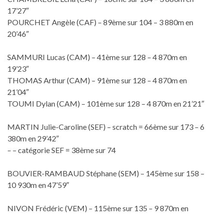
17’27″
POURCHET Angèle (CAF) – 89ème sur 104 – 3 880m en
20’46″
SAMMURI Lucas (CAM) – 41ème sur 128 – 4 870m en
19’23″
THOMAS Arthur (CAM) – 91ème sur 128 – 4 870m en
21’04″
TOUMI Dylan (CAM) – 101ème sur 128 – 4 870m en 21’21″
MARTIN Julie-Caroline (SEF) – scratch = 66ème sur 173 – 6
380m en 29’42″
– – catégorie SEF = 38ème sur 74
BOUVIER-RAMBAUD Stéphane (SEM) – 145ème sur 158 –
10 930m en 47’59″
NIVON Frédéric (VEM) – 115ème sur 135 – 9 870m en