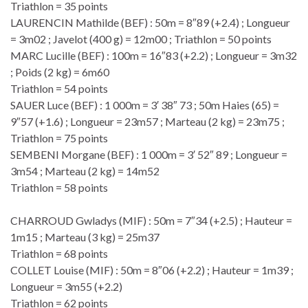
Triathlon = 35 points
LAURENCIN Mathilde (BEF) : 50m = 8″89 (+2.4) ; Longueur
= 3m02 ; Javelot (400 g) = 12m00 ; Triathlon = 50 points
MARC Lucille (BEF) : 100m = 16″83 (+2.2) ; Longueur = 3m32
; Poids (2 kg) = 6m60
Triathlon = 54 points
SAUER Luce (BEF) : 1 000m = 3′ 38″ 73 ; 50m Haies (65) =
9″57 (+1.6) ; Longueur = 23m57 ; Marteau (2 kg) = 23m75 ;
Triathlon = 75 points
SEMBENI Morgane (BEF) : 1 000m = 3′ 52″ 89 ; Longueur =
3m54 ; Marteau (2 kg) = 14m52
Triathlon = 58 points
CHARROUD Gwladys (MIF) : 50m = 7″34 (+2.5) ; Hauteur =
1m15 ; Marteau (3 kg) = 25m37
Triathlon = 68 points
COLLET Louise (MIF) : 50m = 8″06 (+2.2) ; Hauteur = 1m39 ;
Longueur = 3m55 (+2.2)
Triathlon = 62 points