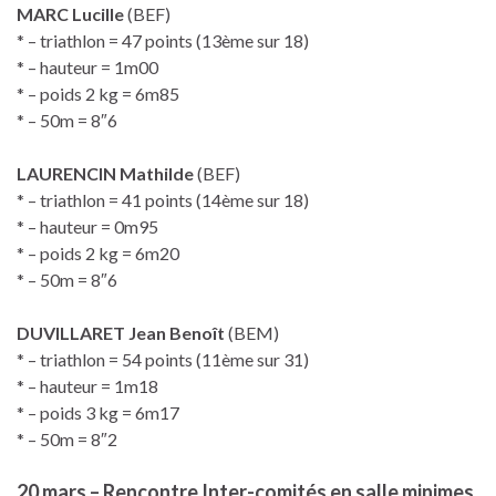
MARC Lucille
(BEF)
* – triathlon = 47 points (13ème sur 18)
* – hauteur = 1m00
* – poids 2 kg = 6m85
* – 50m = 8″6
LAURENCIN Mathilde
(BEF)
* – triathlon = 41 points (14ème sur 18)
* – hauteur = 0m95
* – poids 2 kg = 6m20
* – 50m = 8″6
DUVILLARET Jean Benoît
(BEM)
* – triathlon = 54 points (11ème sur 31)
* – hauteur = 1m18
* – poids 3 kg = 6m17
* – 50m = 8″2
20 mars – Rencontre Inter-comités en salle minimes