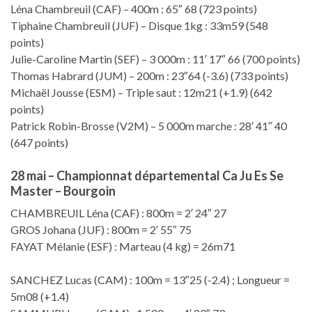
Léna Chambreuil (CAF) – 400m : 65″ 68 (723 points)
Tiphaine Chambreuil (JUF) – Disque 1kg : 33m59 (548
points)
Julie-Caroline Martin (SEF) – 3 000m : 11′ 17″ 66 (700 points)
Thomas Habrard (JUM) – 200m : 23″64 (-3.6) (733 points)
Michaël Jousse (ESM) – Triple saut : 12m21 (+1.9) (642
points)
Patrick Robin-Brosse (V2M) – 5 000m marche : 28′ 41″ 40
(647 points)
28 mai – Championnat départemental Ca Ju Es Se
Master – Bourgoin
CHAMBREUIL Léna (CAF) : 800m = 2′ 24″ 27
GROS Johana (JUF) : 800m = 2′ 55″ 75
FAYAT Mélanie (ESF) : Marteau (4 kg) = 26m71
SANCHEZ Lucas (CAM) : 100m = 13″25 (-2.4) ; Longueur =
5m08 (+1.4)