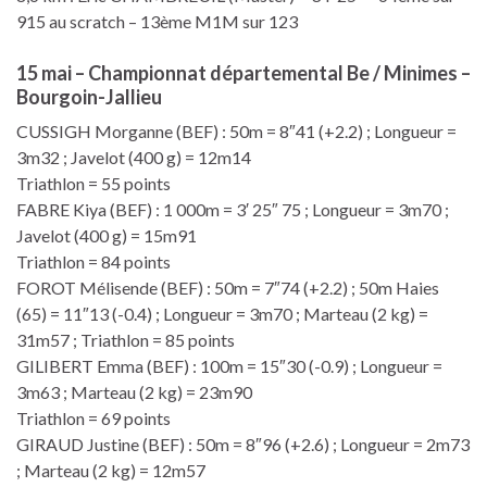
915 au scratch – 13ème M1M sur 123
15 mai – Championnat départemental Be / Minimes –
Bourgoin-Jallieu
CUSSIGH Morganne (BEF) : 50m = 8″41 (+2.2) ; Longueur =
3m32 ; Javelot (400 g) = 12m14
Triathlon = 55 points
FABRE Kiya (BEF) : 1 000m = 3′ 25″ 75 ; Longueur = 3m70 ;
Javelot (400 g) = 15m91
Triathlon = 84 points
FOROT Mélisende (BEF) : 50m = 7″74 (+2.2) ; 50m Haies
(65) = 11″13 (-0.4) ; Longueur = 3m70 ; Marteau (2 kg) =
31m57 ; Triathlon = 85 points
GILIBERT Emma (BEF) : 100m = 15″30 (-0.9) ; Longueur =
3m63 ; Marteau (2 kg) = 23m90
Triathlon = 69 points
GIRAUD Justine (BEF) : 50m = 8″96 (+2.6) ; Longueur = 2m73
; Marteau (2 kg) = 12m57