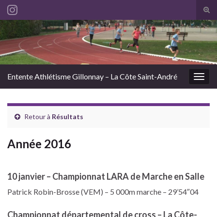
Tog
sear
Search for:
for
Entente Athlétisme Gillonnay – La Côte Saint-André
Togg
navig
Retour à
Résultats
Année 2016
10 janvier – Championnat LARA de Marche en Salle
Patrick Robin-Brosse (VEM) – 5 000m marche – 29’54″04
Championnat départemental de cross – La Côte-