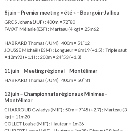
8 juin – Premier meeting « été » – Bourgoin-Jallieu
GROS Johana (JUF) : 400m = 72″80
FAYAT Mélanie (ESF) : Marteau (4 kg) = 25m62
HABRARD Thomas (JUM) : 400m = 51″12
JOUSSE Michaël (ESM) : Longueur = 6m19 (+1.5) ; Triple saut
= 12m92 (+1.1) ; : 200m = 24″53 (+1.3)
11 juin – Meeting régional – Montélimar
HABRARD Thomas (JUM) : 400m = 50″ 81
12 juin – Championnats régionaux Minimes –
Montélimar
CHARROUD Gwladys (MIF) : 50m = 7″45 (+2.7) ; Marteau (3
kg) = 11m20
COLLET Louise (MIF) : Hauteur = 1m36
GILIBERT Loann (MIF) : Hauteur = 1m39 ; Disque (0.8 kg) =