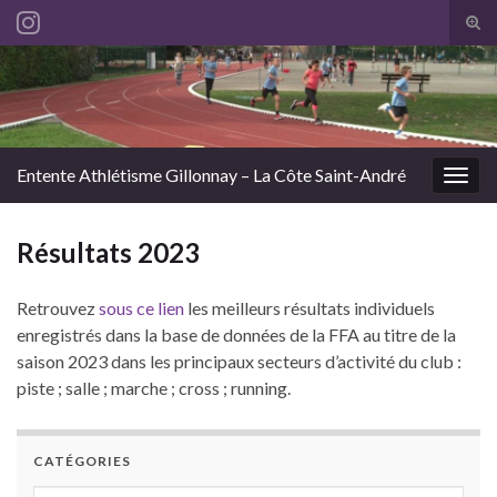
Tog
sear
Search for:
for
Entente Athlétisme Gillonnay – La Côte Saint-André
Togg
navig
Résultats 2023
Retrouvez
sous ce lien
les meilleurs résultats individuels
enregistrés dans la base de données de la FFA au titre de la
saison 2023 dans les principaux secteurs d’activité du club :
piste ; salle ; marche ; cross ; running.
CATÉGORIES