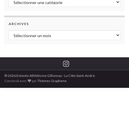
Catégories
ARCHIVES
Archives
© 2026 Entente Athlétisme Gillonnay - La Côte Saint-André.
Construit avec
par
Thèmes Graphene
.