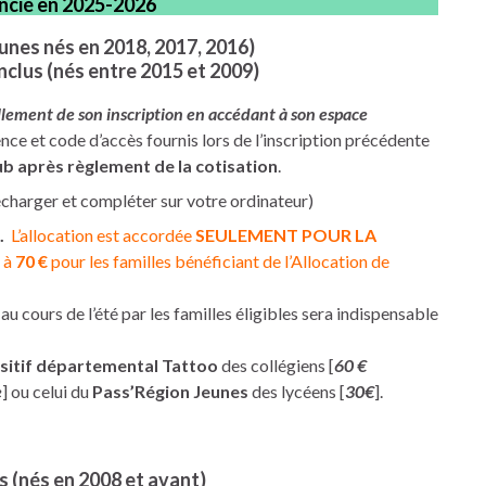
cencié en 2025-2026
eunes nés en 2018, 2017, 2016)
inclus (nés entre 2015 et 2009)
ement de son inscription en accédant à son espace
ence et code d’accès fournis lors de l’inscription précédente
ub après règlement de la cotisation
.
écharger et compléter sur votre ordinateur)
.
L’allocation est accordée
SEULEMENT POUR LA
 à
70 €
pour les familles bénéficiant de l’Allocation de
au cours de l’été par les familles éligibles sera indispensable
sitif départemental Tattoo
des collégiens [
60 €
e
] ou celui du
Pass’Région Jeunes
des lycéens [
30€
].
s (nés en 2008 et avant)