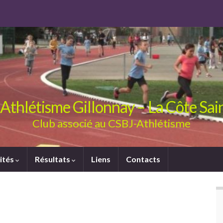
Athlétisme Gillonnay – La Côte Sa
Club associé au CSBJ-Athlétisme
ités
Résultats
Liens
Contacts