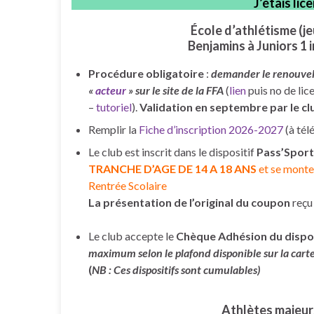
J’étais li
École d’athlétisme (j
Benjamins à Juniors 1 
Procédure obligatoire
:
demander le renouvell
«
acteur
» sur le site de la FFA
(
lien
puis no de lic
–
tutoriel
).
Validation en septembre par le cl
Remplir la
Fiche d’inscription 2026-2027
(à tél
Le club est inscrit dans le dispositif
Pass’Sport
TRANCHE D’AGE DE 14 A 18 ANS
et se monte
Rentrée Scolaire
La présentation de l’original du coupon
reçu 
Le club accepte le
Chèque Adhésion du dispo
maximum selon le plafond disponible sur la cart
(
NB : Ces dispositifs sont cumulables)
Athlètes majeur