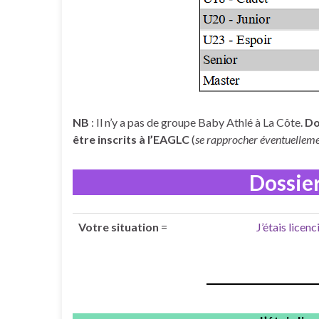
NB
: Il n’y a pas de groupe Baby Athlé à La Côte.
Do
être inscrits à l’EAGLC
(
se rapprocher éventuellem
Dossie
Votre situation
=
J’étais lice