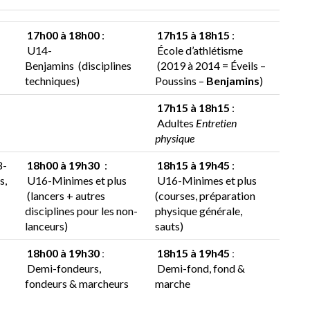
17h00 à 18h00
:
17h15 à 18h15
:
U14-
École d’athlétisme
Benjamins
(disciplines
(2019 à 2014 = Éveils –
techniques)
Poussins –
Benjamins
)
17h15 à 18h15
:
Adultes
Entretien
physique
8-
18h00 à 19h30
:
18h15 à 19h45
:
s,
U16-Minimes et plus
U16-Minimes et plus
(lancers + autres
(courses, préparation
disciplines pour les non-
physique générale,
lanceurs)
sauts)
18h00 à 19h30
:
18h15 à 19h45
:
Demi-fondeurs,
Demi-fond, fond &
fondeurs & marcheurs
marche