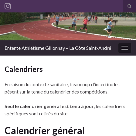
Tog
sear
Search for:
for
Entente Athlétisme Gillonnay – La Côte Saint-André
Togg
navig
Calendriers
En raison du contexte sanitaire, beaucoup d’incertitudes
pèsent sur la tenue du calendrier des compétitions.
Seul le calendrier général est tenu à jour
, les calendriers
spécifiques sont retirés du site.
Calendrier général