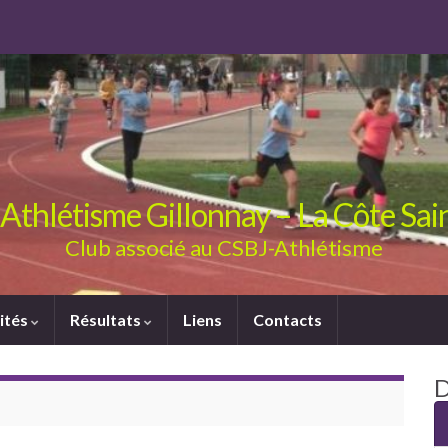
Athlétisme Gillonnay – La Côte Sa
Club associé au CSBJ-Athlétisme
ités
Résultats
Liens
Contacts
D