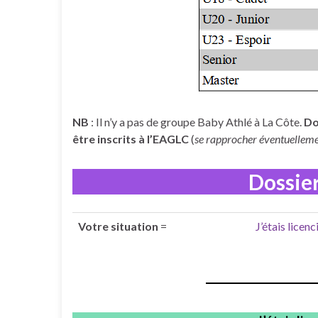
NB
: Il n’y a pas de groupe Baby Athlé à La Côte.
Do
être inscrits à l’EAGLC
(
se rapprocher éventuellem
Dossie
Votre situation
=
J’étais lice