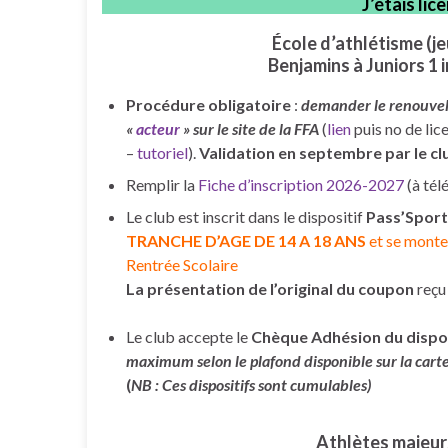
J’étais li
École d’athlétisme (j
Benjamins à Juniors 1 
Procédure obligatoire
:
demander le renouvell
«
acteur
» sur le site de la FFA
(
lien
puis no de lic
–
tutoriel
).
Validation en septembre par le cl
Remplir la
Fiche d’inscription 2026-2027
(à tél
Le club est inscrit dans le dispositif
Pass’Sport
TRANCHE D’AGE DE 14 A 18 ANS
et se monte
Rentrée Scolaire
La présentation de l’original du coupon
reçu 
Le club accepte le
Chèque Adhésion du dispo
maximum selon le plafond disponible sur la cart
(
NB : Ces dispositifs sont cumulables)
Athlètes majeur