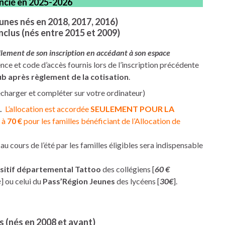
cencié en 2025-2026
eunes nés en 2018, 2017, 2016)
inclus (nés entre 2015 et 2009)
ement de son inscription en accédant à son espace
ence et code d’accès fournis lors de l’inscription précédente
ub après règlement de la cotisation
.
écharger et compléter sur votre ordinateur)
.
L’allocation est accordée
SEULEMENT POUR LA
 à
70 €
pour les familles bénéficiant de l’Allocation de
au cours de l’été par les familles éligibles sera indispensable
sitif départemental Tattoo
des collégiens [
60 €
e
] ou celui du
Pass’Région Jeunes
des lycéens [
30€
].
s (nés en 2008 et avant)