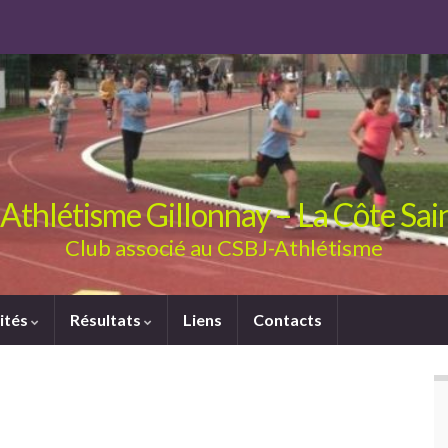
Athlétisme Gillonnay – La Côte Sa
Club associé au CSBJ-Athlétisme
ités
Résultats
Liens
Contacts