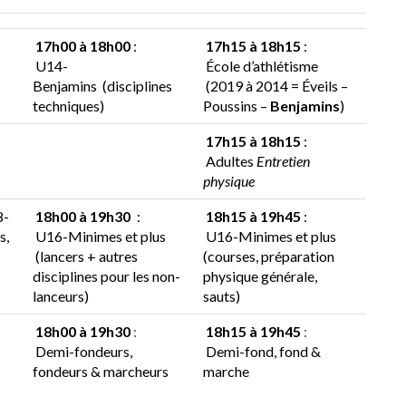
17h00 à 18h00
:
17h15 à 18h15
:
U14-
École d’athlétisme
Benjamins
(disciplines
(2019 à 2014 = Éveils –
techniques)
Poussins –
Benjamins
)
17h15 à 18h15
:
Adultes
Entretien
physique
8-
18h00 à 19h30
:
18h15 à 19h45
:
s,
U16-Minimes et plus
U16-Minimes et plus
(lancers + autres
(courses, préparation
disciplines pour les non-
physique générale,
lanceurs)
sauts)
18h00 à 19h30
:
18h15 à 19h45
:
Demi-fondeurs,
Demi-fond, fond &
fondeurs & marcheurs
marche