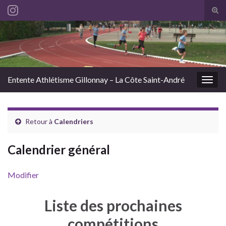
Tog
sear
Search for:
for
Entente Athlétisme Gillonnay – La Côte Saint-André
Togg
navig
Retour à
Calendriers
Calendrier général
Modifier
Liste des prochaines
compétitions