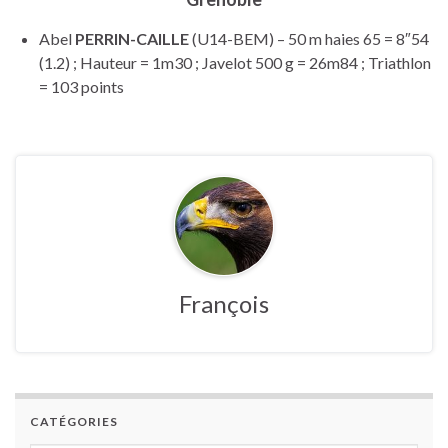
Abel
PERRIN-CAILLE
(U14-BEM) – 50 m haies 65 = 8″54
(1.2) ; Hauteur = 1m30 ; Javelot 500 g = 26m84 ; Triathlon
= 103 points
François
CATÉGORIES