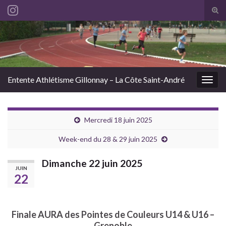
Tog
sear
Search for:
for
Entente Athlétisme Gillonnay – La Côte Saint-André
Togg
navig
Mercredi 18 juin 2025
Week-end du 28 & 29 juin 2025
Dimanche 22 juin 2025
JUIN
22
Finale AURA des Pointes de Couleurs U14 & U16 –
Grenoble