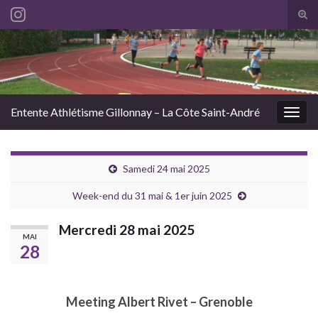
Tog
sear
Search for:
for
Entente Athlétisme Gillonnay – La Côte Saint-André
Togg
navig
Samedi 24 mai 2025
Week-end du 31 mai & 1er juin 2025
Mercredi 28 mai 2025
MAI
28
Meeting Albert Rivet – Grenoble