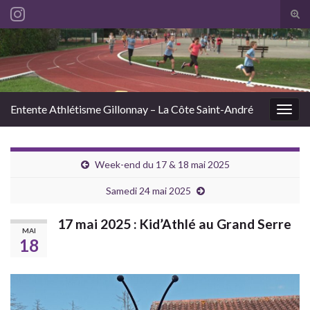
Tog
sear
Search for:
for
Entente Athlétisme Gillonnay – La Côte Saint-André
Togg
navig
Week-end du 17 & 18 mai 2025
Samedi 24 mai 2025
17 mai 2025 : Kid’Athlé au Grand Serre
MAI
18