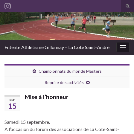
Tog
sear
Search for:
for
Entente Athlétisme Gillonnay – La Côte Saint-André
Togg
navig
Championnats du monde Masters
Reprise des activités
Mise à l’honneur
SEP
15
Samedi 15 septembre.
A l’occasion du forum des associations de La Côte-Saint-