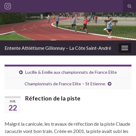
Tog
sear
Search for:
for
Entente Athlétisme Gillonnay – La Côte Saint-André
Togg
navig
Lucille & Emilie aux championnats de France Elite
Championnats de France Elite – St Etienne
Réfection de la piste
JUIL
22
Malgré la canicule, les travaux de réfection de la piste Claude
Jacuszin vont bon train. Créée en 2001, la piste avait subi les