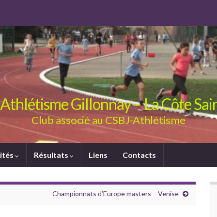
Athlétisme Gillonnay – La Côte Sa
Club associé au CSBJ-Athlétisme
ités
Résultats
Liens
Contacts
Championnats d’Europe masters – Venise