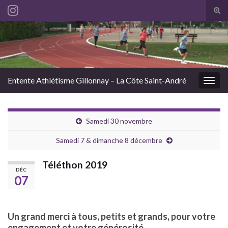
Tog
sear
Search for:
for
Entente Athlétisme Gillonnay – La Côte Saint-André
Togg
navig
Samedi 30 novembre
Samedi 7 & dimanche 8 décembre
Téléthon 2019
DÉC
07
Un grand merci à tous, petits et grands, pour votre
engagement et votre générosité.