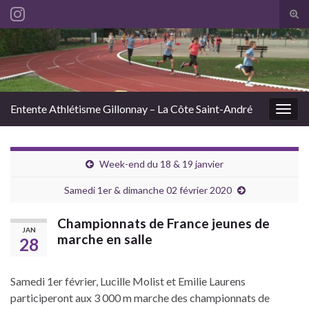
Tog
sear
Search for:
for
Entente Athlétisme Gillonnay – La Côte Saint-André
Togg
navig
Week-end du 18 & 19 janvier
Samedi 1er & dimanche 02 février 2020
Championnats de France jeunes de
JAN
marche en salle
28
Samedi 1er février, Lucille Molist et Emilie Laurens
participeront aux 3 000 m marche des championnats de