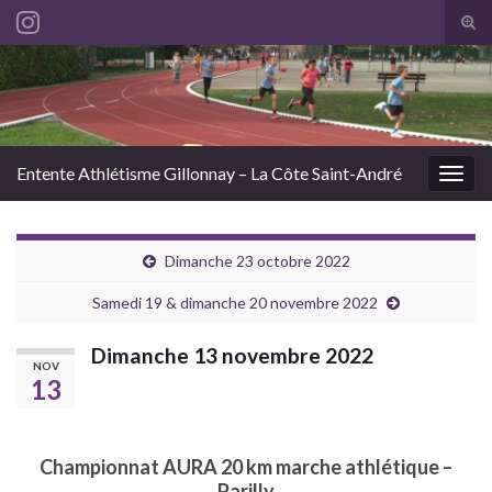
Tog
sear
Search for:
for
Entente Athlétisme Gillonnay – La Côte Saint-André
Togg
navig
Dimanche 23 octobre 2022
Samedi 19 & dimanche 20 novembre 2022
Dimanche 13 novembre 2022
NOV
13
Championnat AURA 20 km marche athlétique –
Parilly