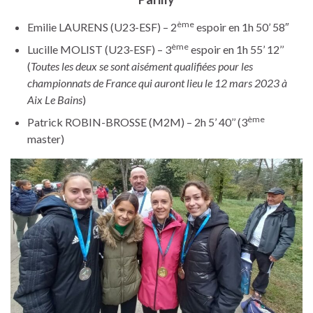
ème
Emilie LAURENS (U23-ESF) – 2
espoir en 1h 50’ 58″
ème
Lucille MOLIST (U23-ESF) – 3
espoir en 1h 55’ 12’’
(
Toutes les deux se sont aisément qualifiées pour les
championnats de France qui auront lieu le 12 mars 2023 à
Aix Le Bains
)
ème
Patrick ROBIN-BROSSE (M2M) – 2h 5’ 40’’ (3
master)