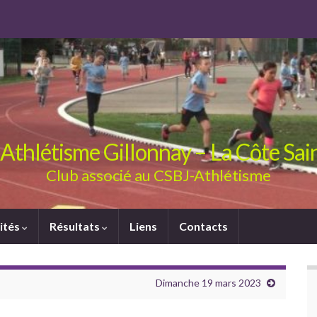
Athlétisme Gillonnay – La Côte Sa
Club associé au CSBJ-Athlétisme
ités
Résultats
Liens
Contacts
Dimanche 19 mars 2023