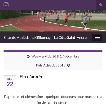
Tog
sear
Search for:
for
Entente Athlétisme Gillonnay – La Côte Saint-André
Togg
navig
Week-end du 16 & 17 décembre
Kids Athletics 2018
Fin d’année
DÉC
22
Papillotes et clémentines, quelques douceurs pour marquer la
fin de l’année civile…