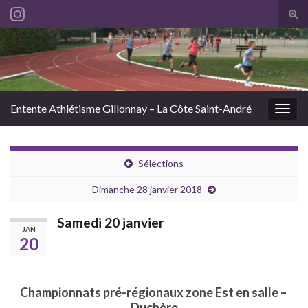
Tog
sear
Search for:
for
Entente Athlétisme Gillonnay – La Côte Saint-André
Togg
navig
Sélections
Dimanche 28 janvier 2018
Samedi 20 janvier
JAN
20
Championnats pré-régionaux zone Est en salle –
Duchère