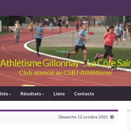
Athlétisme Gillonnay – La Côte Sa
Club associé au CSBJ-Athlétisme
ités
Résultats
Liens
Contacts
Dimanche 12 octobre 2025