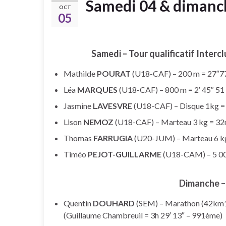
Samedi 04 & dimanc
OCT
05
Samedi – Tour qualificatif Interc
Mathilde
POURAT
(U18-CAF) – 200 m = 27″77
Léa
MARQUES
(U18-CAF) – 800 m = 2′ 45″ 51
Jasmine
LAVESVRE
(U18-CAF) – Disque 1kg 
Lison
NEMOZ
(U18-CAF) – Marteau 3 kg = 3
Thomas
FARRUGIA
(U20-JUM) – Marteau 6 k
Timéo
PEJOT-GUILLARME
(U18-CAM) – 5 00
Dimanche –
Quentin
DOUHARD
(SEM) – Marathon (42km19
(Guillaume Chambreuil = 3h 29′ 13″ – 991ème)