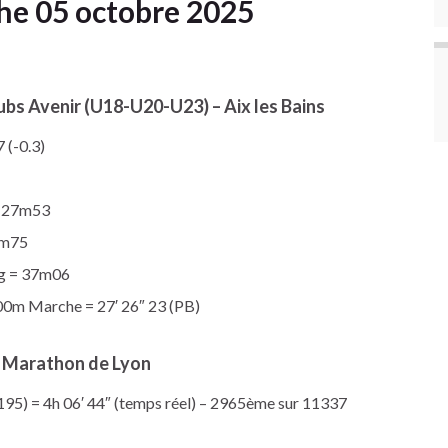
he 05 octobre 2025
lubs Avenir (U18-U20-U23) – Aix les Bains
 (-0.3)
= 27m53
2m75
g = 37m06
0m Marche = 27′ 26″ 23 (PB)
 Marathon de Lyon
5) = 4h 06′ 44″ (temps réel) – 2965ème sur 11337