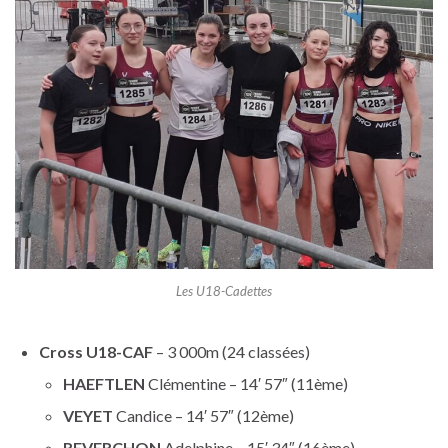
Les U18-Cadettes
Cross U18-CAF
– 3 000m (24 classées)
HAEFTLEN
Clémentine – 14′ 57″ (11ème)
VEYET
Candice – 14′ 57″ (12ème)
REVERCHON
Adelphine – 15′ 34″ (16ème)