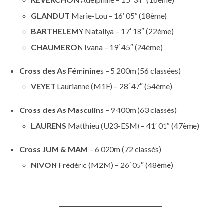
GLANDUT
Marie-Lou – 16′ 05″ (18ème)
BARTHELEMY
Nataliya – 17′ 18″ (22ème)
CHAUMERON
Ivana – 19′ 45″ (24ème)
Cross des As Féminine
s – 5 200m (56 classées)
VEYET
Laurianne (M1F) – 28′ 47″ (54ème)
Cross des As Masculin
s – 9 400m (63 classés)
LAURENS
Matthieu (U23-ESM) – 41′ 01″ (47ème)
Cross JUM & MAM
– 6 020m (72 classés)
NIVON
Frédéric (M2M) – 26′ 05″ (48ème)