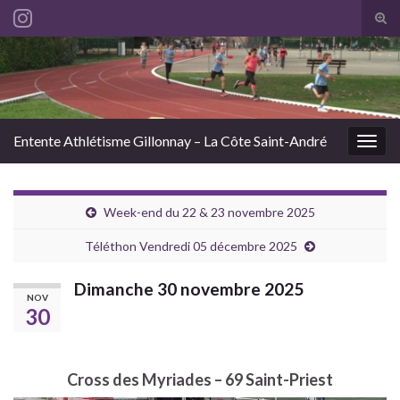
Tog
sear
Search for:
for
Entente Athlétisme Gillonnay – La Côte Saint-André
Togg
navig
Week-end du 22 & 23 novembre 2025
Téléthon Vendredi 05 décembre 2025
Dimanche 30 novembre 2025
NOV
30
Cross des Myriades – 69 Saint-Priest