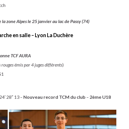
tch
la zone Alpes le 25 janvier au lac de Passy (74)
he en salle – Lyon La Duchère
onne TCF AURA
 rouges émis par 4 juges différents
)
51
4′ 28″ 13 –
Nouveau record TCM du club
–
2ème U18