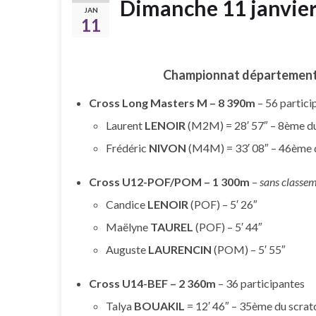
Dimanche 11 janvie
JAN
11
Championnat départemental
Cross Long Masters M – 8 390m
– 56 partici
Laurent
LENOIR
(M2M) = 28′ 57″ – 8ème du
Frédéric
NIVON
(M4M) = 33′ 08″ – 46ème 
Cross U12-POF/POM – 1 300m
–
sans classe
Candice
LENOIR
(POF) – 5′ 26″
Maëlyne
TAUREL
(POF) – 5′ 44″
Auguste
LAURENCIN
(POM) – 5′ 55″
Cross U14-BEF – 2 360m
– 36 participantes
Talya
BOUAKIL
= 12′ 46″ – 35ème du scrat