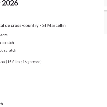
r 2026
 de cross-country – St Marcellin
pants
 scratch
du scratch
ment
(15 filles ; 16 garçons)
ch