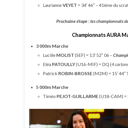
Laurianne
VEYET
= 34′ 46″ – 41ème du scra
Prochaine étape : les championnats de 
Championnats AURA Marc
3 000m Marche
Lucille
MOLIST
(SEF) = 13′ 52″ 06 –
Champi
Eléa
PATOULLY
(U16-MIF) = DQ (
4 cartons
Patrick
ROBIN-BROSSE
(M2M) = 15′ 44″ 
5 000m Marche
Timéo
PEJOT-GUILLARME
(U18-CAM) = 2