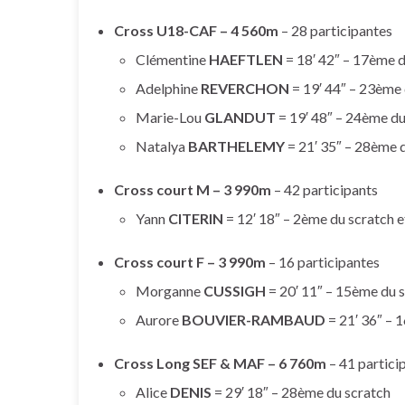
Cross U18-CAF – 4 560m
– 28 participantes
Clémentine
HAEFTLEN
= 18′ 42″ – 17ème d
Adelphine
REVERCHON
= 19′ 44″ – 23ème 
Marie-Lou
GLANDUT
= 19′ 48″ – 24ème du
Natalya
BARTHELEMY
= 21′ 35″ – 28ème 
Cross court M – 3 990m
– 42 participants
Yann
CITERIN
= 12′ 18″ – 2ème du scratch
Cross court F – 3 990m
– 16 participantes
Morganne
CUSSIGH
= 20′ 11″ – 15ème du 
Aurore
BOUVIER-RAMBAUD
= 21′ 36″ – 
Cross Long SEF & MAF – 6 760m
– 41 partici
Alice
DENIS
= 29′ 18″ – 28ème du scratch