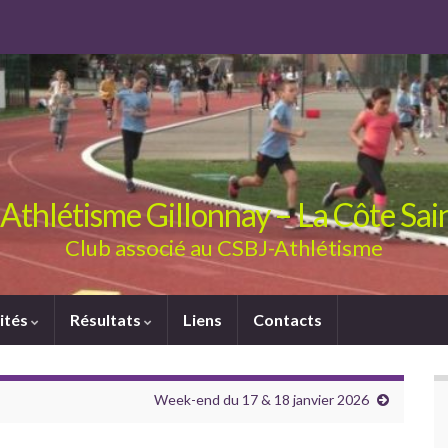
Athlétisme Gillonnay – La Côte Sa
Club associé au CSBJ-Athlétisme
ités
Résultats
Liens
Contacts
Week-end du 17 & 18 janvier 2026