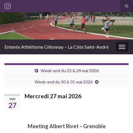
Tog
sear
Search for:
for
Entente Athlétisme Gillonnay – La Côte Saint-André
Togg
navig
Week-end du 23 & 24 mai 2026
Week-end du 30 & 31 mai 2026
Mercredi 27 mai 2026
MAI
27
Meeting Albert Rivet – Grenoble