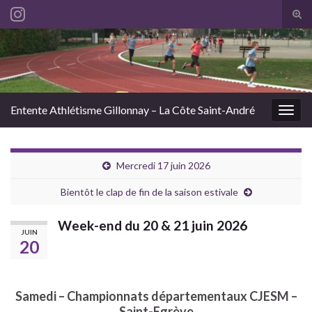
Tog
sear
Search for:
for
Entente Athlétisme Gillonnay – La Côte Saint-André
Togg
navig
Mercredi 17 juin 2026
Bientôt le clap de fin de la saison estivale
Week-end du 20 & 21 juin 2026
JUIN
20
Samedi – Championnats départementaux CJESM –
Saint-Egrève