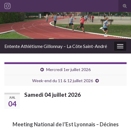
Tog
sear
Search for:
for
Entente Athlétisme Gillonnay – La Côte Saint-André
Togg
navig
Mercredi 1er juillet 2026
Week-end du 11 & 12 juillet 2026
Samedi 04 juillet 2026
JUIL
04
Meeting National de l’Est Lyonnais – Décines