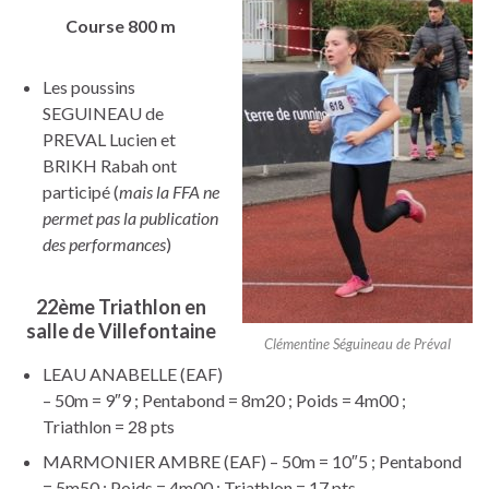
Course 800 m
Les poussins
SEGUINEAU de
PREVAL Lucien et
BRIKH Rabah ont
participé (
mais la FFA ne
permet pas la publication
des performances
)
22ème Triathlon en
salle de Villefontaine
Clémentine Séguineau de Préval
LEAU ANABELLE (EAF)
– 50m = 9″9 ; Pentabond = 8m20 ; Poids = 4m00 ;
Triathlon = 28 pts
MARMONIER AMBRE (EAF) – 50m = 10″5 ; Pentabond
= 5m50 ; Poids = 4m00 ; Triathlon = 17 pts