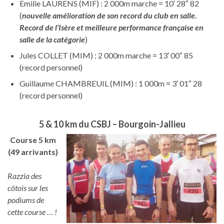
Emilie LAURENS (MIF) : 2 000m marche = 10′ 28″ 82
(
nouvelle amélioration de son record du club en salle.
Record de l’Isère et meilleure performance française en
salle de la catégorie
)
Jules COLLET (MIM) : 2 000m marche = 13′ 00″ 85
(record personnel)
Guillaume CHAMBREUIL (MIM) : 1 000m = 3′ 01″ 28
(record personnel)
5 & 10 km du CSBJ – Bourgoin-Jallieu
Course 5 km
(49 arrivants)
Razzia des
côtois sur les
podiums de
cette course … !