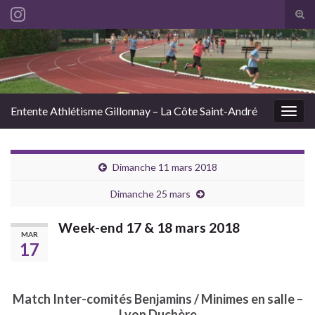
Tog
sear
Search for:
for
Entente Athlétisme Gillonnay – La Côte Saint-André
Togg
navig
Dimanche 11 mars 2018
Dimanche 25 mars
Week-end 17 & 18 mars 2018
MAR
17
Match Inter-comités Benjamins / Minimes en salle –
Lyon Duchère