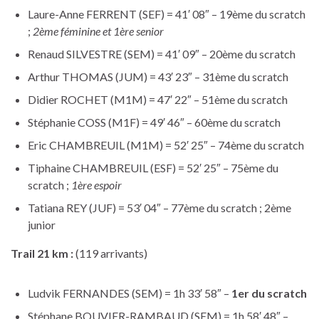
Laure-Anne FERRENT (SEF) = 41′ 08″ – 19ème du scratch
;
2ème féminine et 1ère senior
Renaud SILVESTRE (SEM) = 41′ 09″ – 20ème du scratch
Arthur THOMAS (JUM) = 43′ 23″ – 31ème du scratch
Didier ROCHET (M1M) = 47′ 22″ – 51ème du scratch
Stéphanie COSS (M1F) = 49′ 46″ – 60ème du scratch
Eric CHAMBREUIL (M1M) = 52′ 25″ – 74ème du scratch
Tiphaine CHAMBREUIL (ESF) = 52′ 25″ – 75ème du
scratch ;
1ère espoir
Tatiana REY (JUF) = 53′ 04″ – 77ème du scratch ; 2ème
junior
Trail 21 km :
(119 arrivants)
Ludvik FERNANDES (SEM) = 1h 33′ 58″ –
1er du scratch
Stéphane BOUVIER-RAMBAUD (SEM) = 1h 58′ 48″ –