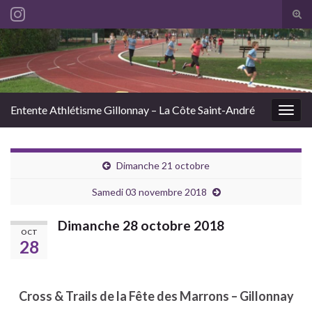
Tog
sear
Search for:
for
Entente Athlétisme Gillonnay – La Côte Saint-André
Togg
navig
Dimanche 21 octobre
Samedi 03 novembre 2018
Dimanche 28 octobre 2018
OCT
28
Cross & Trails de la Fête des Marrons – Gillonnay