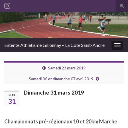
Tog
sear
Search for:
for
Entente Athlétisme Gillonnay – La Côte Saint-André
Togg
navig
Samedi 23 mars 2019
Samedi 06 et dimanche 07 avril 2019
Dimanche 31 mars 2019
MAR
31
Championnats pré-régionaux 10 et 20km Marche