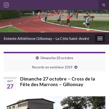
Tog
sear
Search for:
for
Entente Athlétisme Gillonnay – La Côte Saint-André
Togg
navig
Dimanche 20 octobre
Records en extérieur 2019
Dimanche 27 octobre – Cross de la
OCT
Fête des Marrons – Gillonnay
27