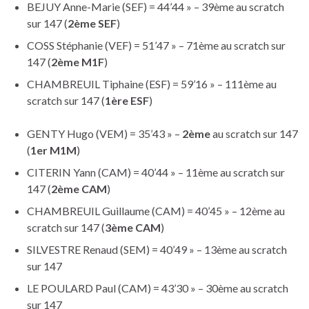
BEJUY Anne-Marie (SEF) = 44’44 » – 39ème au scratch
sur 147 (
2ème SEF
)
COSS Stéphanie (VEF) = 51’47 » – 71ème au scratch sur
147 (
2ème M1F
)
CHAMBREUIL Tiphaine (ESF) = 59’16 » – 111ème au
scratch sur 147 (
1ère ESF
)
GENTY Hugo (VEM) = 35’43 » –
2ème
au scratch sur 147
(
1er M1M
)
CITERIN Yann (CAM) = 40’44 » – 11ème au scratch sur
147 (
2ème CAM
)
CHAMBREUIL Guillaume (CAM) = 40’45 » – 12ème au
scratch sur 147 (
3ème CAM
)
SILVESTRE Renaud (SEM) = 40’49 » – 13ème au scratch
sur 147
LE POULARD Paul (CAM) = 43’30 » – 30ème au scratch
sur 147