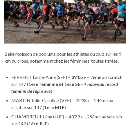
Belle moisson de podiums pour les athlètes du club sur les 9
km du cross, notamment chez les féminines, toutes titrées.
FERRENT Laure-Anne (SEF) =
39’05 »
– 7ème au scratch
sur 147 (
1ère féminine et 1ère SEF
+ nouveau record
féminin de l’épreuve
)
MARTIN Julie-Caroline (VEF) = 42’38 » – 24ème au
scratch sur 147 (
1ère M1F
)
CHAMBREUIL Léna (JUF) = 43’29 » – 29ème au scratch
sur 147 (
1ère JUF
)