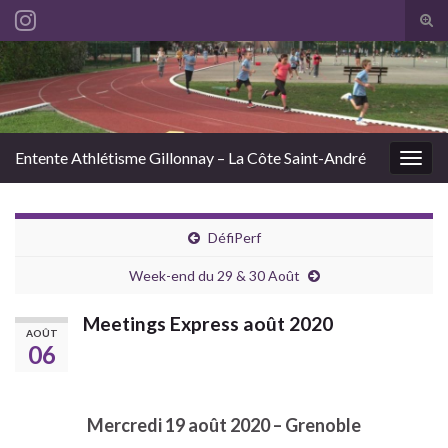
Tog
sear
Search for:
for
Entente Athlétisme Gillonnay – La Côte Saint-André
Togg
navig
DéfiPerf
Week-end du 29 & 30 Août
Meetings Express août 2020
AOÛT
06
Mercredi 19 août 2020 – Grenoble