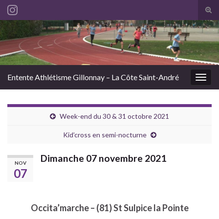
Tog
sear
Search for:
for
Entente Athlétisme Gillonnay – La Côte Saint-André
Togg
navig
Week-end du 30 & 31 octobre 2021
Kid’cross en semi-nocturne
Dimanche 07 novembre 2021
NOV
07
Occita’marche – (81) St Sulpice la Pointe