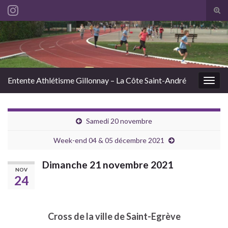
Tog
sear
Search for:
for
Entente Athlétisme Gillonnay – La Côte Saint-André
Togg
navig
Samedi 20 novembre
Week-end 04 & 05 décembre 2021
Dimanche 21 novembre 2021
NOV
24
Cross de la ville de Saint-Egrève