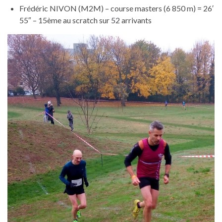
Frédéric NIVON (M2M) – course masters (6 850 m) = 26′
55″ – 15ème au scratch sur 52 arrivants