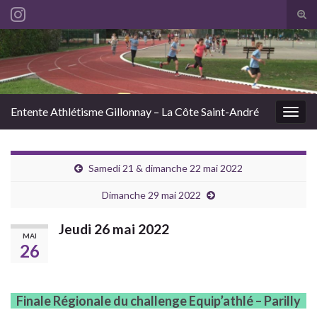
Tog
sear
Search for:
for
Entente Athlétisme Gillonnay – La Côte Saint-André
Togg
navig
Samedi 21 & dimanche 22 mai 2022
Dimanche 29 mai 2022
Jeudi 26 mai 2022
MAI
26
Finale Régionale du challenge Equip’athlé – Parilly