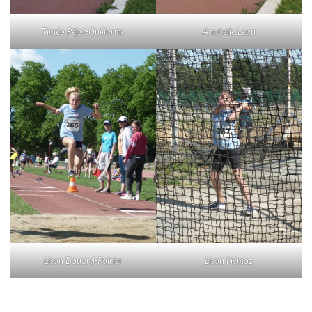
Timéo Péjot-Guillarme
Anabelle Leau
Lison Douard-Poirier
Lison Némoz