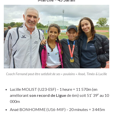
Coach Fernand peut être satisfait de ses « poulains » Anaé, Timéo & Lucille
Lucille MOLIST (U23-ESF) – 1 heure = 11 570m (en
améliorant
son record de Ligue
de 6m) soit 51′ 39″ au 10
000m
Anaé BONHOMME (U16-MIF) – 20 minutes = 3 445m