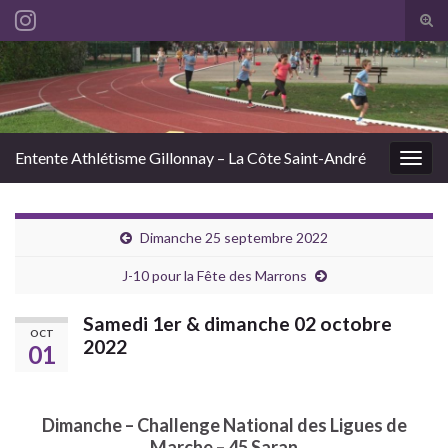
Tog
sear
Search for:
for
Entente Athlétisme Gillonnay – La Côte Saint-André
Togg
navig
Dimanche 25 septembre 2022
J-10 pour la Fête des Marrons
Samedi 1er & dimanche 02 octobre
OCT
2022
01
Dimanche – Challenge National des Ligues de
Marche – 45 Saran