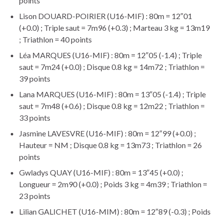
points
Lison DOUARD-POIRIER (U16-MIF) : 80m = 12″01
(+0.0) ; Triple saut = 7m96 (+0.3) ; Marteau 3 kg = 13m19
; Triathlon = 40 points
Léa MARQUES (U16-MIF) : 80m = 12″05 (-1.4) ; Triple
saut = 7m24 (+0.0) ; Disque 0.8 kg = 14m72 ; Triathlon =
39 points
Lana MARQUES (U16-MIF) : 80m = 13″05 (-1.4) ; Triple
saut = 7m48 (+0.6) ; Disque 0.8 kg = 12m22 ; Triathlon =
33 points
Jasmine LAVESVRE (U16-MIF) : 80m = 12″99 (+0.0) ;
Hauteur = NM ; Disque 0.8 kg = 13m73 ; Triathlon = 26
points
Gwladys QUAY (U16-MIF) : 80m = 13″45 (+0.0) ;
Longueur = 2m90 (+0.0) ; Poids 3 kg = 4m39 ; Triathlon =
23 points
Lilian GALICHET (U16-MIM) : 80m = 12″89 (-0.3) ; Poids