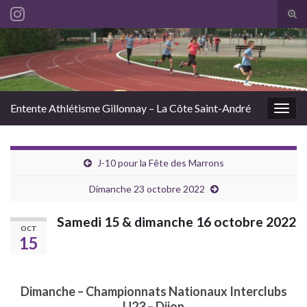
Tog
sear
Search for:
for
Entente Athlétisme Gillonnay – La Côte Saint-André
Togg
navig
J-10 pour la Fête des Marrons
Dimanche 23 octobre 2022
Samedi 15 & dimanche 16 octobre 2022
OCT
15
Dimanche – Championnats Nationaux Interclubs
U23 – Dijon