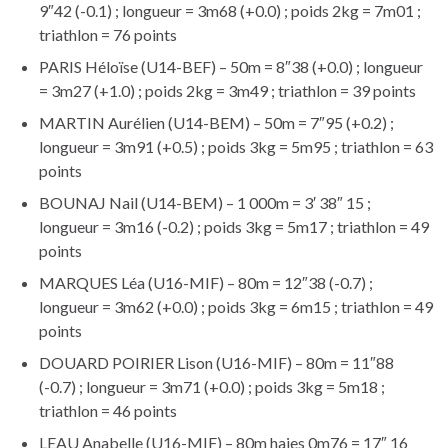
9″42 (-0.1) ; longueur = 3m68 (+0.0) ; poids 2kg = 7m01 ;
triathlon = 76 points
PARIS Héloïse (U14-BEF) – 50m = 8″38 (+0.0) ; longueur
= 3m27 (+1.0) ; poids 2kg = 3m49 ; triathlon = 39 points
MARTIN Aurélien (U14-BEM) – 50m = 7″95 (+0.2) ;
longueur = 3m91 (+0.5) ; poids 3kg = 5m95 ; triathlon = 63
points
BOUNAJ Nail (U14-BEM) – 1 000m = 3′ 38″ 15 ;
longueur = 3m16 (-0.2) ; poids 3kg = 5m17 ; triathlon = 49
points
MARQUES Léa (U16-MIF) – 80m = 12″38 (-0.7) ;
longueur = 3m62 (+0.0) ; poids 3kg = 6m15 ; triathlon = 49
points
DOUARD POIRIER Lison (U16-MIF) – 80m = 11″88
(-0.7) ; longueur = 3m71 (+0.0) ; poids 3kg = 5m18 ;
triathlon = 46 points
LEAU Anabelle (U16-MIF) – 80m haies 0m76 = 17″ 16