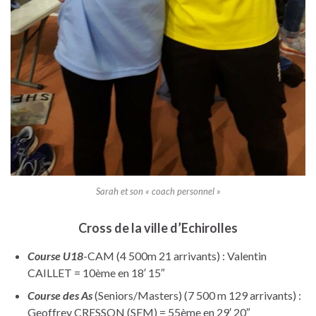
Sarah et son « coach personnel »
Cross de la ville d’Echirolles
Course U18
-CAM (4 500m 21 arrivants) : Valentin
CAILLET = 10ème en 18′ 15″
Course des As
(Seniors/Masters) (7 500 m 129 arrivants) :
Geoffrey CRESSON (SEM) = 55ème en 29′ 20″