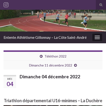
Tog
sear
Search for:
for
Entente Athlétisme Gillonnay – La Côte Saint-André
Togg
navig
Téléthon 2022
Dimanche 11 décembre 2022
Dimanche 04 décembre 2022
DÉC
04
Triathlon départemental U16-minimes – La Duchère