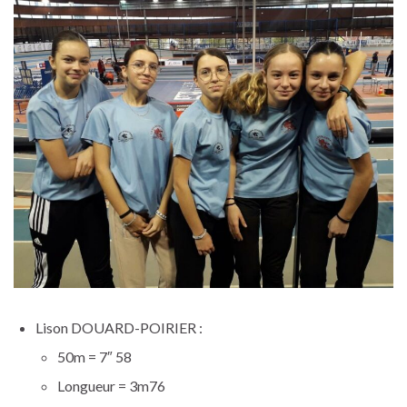
Lison DOUARD-POIRIER :
50m = 7″ 58
Longueur = 3m76