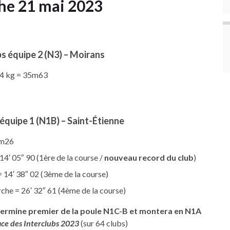
he 21 mai 2023
bs équipe 2 (N3) – Moirans
4 kg = 35m63
équipe 1 (N1B) – Saint-Étienne
9m26
′ 05″ 90 (1ère de la course /
nouveau record du club
)
4′ 38″ 02 (3ème de la course)
 = 26′ 32″ 61 (4ème de la course)
J termine premier de la poule N1C-B et montera en N1A
place des Interclubs 2023
(sur 64 clubs)