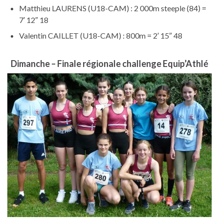
Matthieu LAURENS (U18-CAM) : 2 000m steeple (84) =
7′ 12″ 18
Valentin CAILLET (U18-CAM) : 800m = 2′ 15″ 48
Dimanche – Finale régionale challenge Equip’Athlé