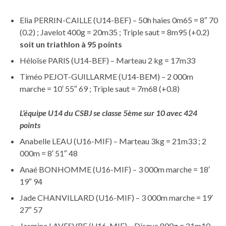
Elia PERRIN-CAILLE (U14-BEF) – 50h haies 0m65 = 8″ 70
(0.2) ; Javelot 400g = 20m35 ; Triple saut = 8m95 (+0.2)
soit un triathlon à 95 points
Héloïse PARIS (U14-BEF) – Marteau 2 kg = 17m33
Timéo PEJOT-GUILLARME (U14-BEM) – 2 000m
marche = 10′ 55″ 69 ; Triple saut = 7m68 (+0.8)
L’équipe U14 du CSBJ se classe 5ème sur 10 avec 424
points
Anabelle LEAU (U16-MIF) – Marteau 3kg = 21m33 ; 2
000m = 8′ 51″ 48
Anaé BONHOMME (U16-MIF) – 3 000m marche = 18′
19″ 94
Jade CHANVILLARD (U16-MIF) – 3 000m marche = 19′
27″ 57
Jasmine LAVESVRE (U16-MIF) – Disque 800g = 21m10