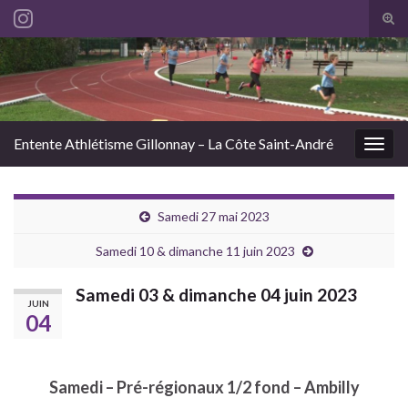
Tog
sear
Search for:
for
Entente Athlétisme Gillonnay – La Côte Saint-André
Togg
navig
Samedi 27 mai 2023
Samedi 10 & dimanche 11 juin 2023
Samedi 03 & dimanche 04 juin 2023
JUIN
04
Samedi – Pré-régionaux 1/2 fond – Ambilly