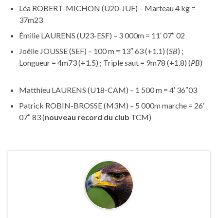
Léa ROBERT-MICHON (U20-JUF) – Marteau 4 kg =
37m23
Émilie LAURENS (U23-ESF) – 3 000m = 11′ 07″ 02
Joëlle JOUSSE (SEF) – 100 m = 13″ 63 (+1.1) (
SB
) ;
Longueur = 4m73 (+1.5) ; Triple saut = 9m78 (+1.8) (
PB
)
Matthieu LAURENS (U18-CAM) – 1 500 m = 4′ 36″03
Patrick ROBIN-BROSSE (M3M) – 5 000m marche = 26′
07″ 83 (
nouveau record du club
TCM)