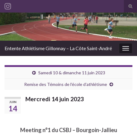
Tog
sear
Search for:
for
Entente Athlétisme Gillonnay – La Côte Saint-André
Togg
navig
Samedi 10 & dimanche 11 juin 2023
Remise des Témoins de l’école d’athlétisme
Mercredi 14 juin 2023
JUIN
14
Meeting n°1 du CSBJ – Bourgoin-Jallieu