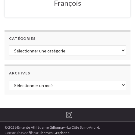
François
CATÉGORIES
Catégories
ARCHIVES
Archives
© 2026 Entente Athlétisme Gillonnay - La Côte Saint-André.
Construit avec
par
Thèmes Graphene
.