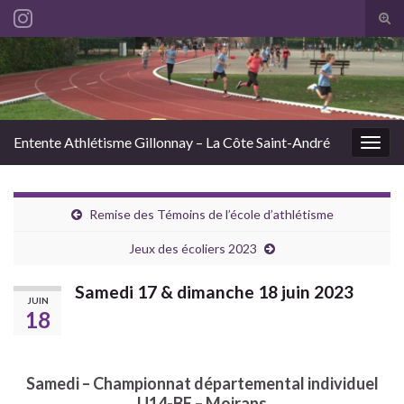
Tog
sear
Search for:
for
Entente Athlétisme Gillonnay – La Côte Saint-André
Togg
navig
Remise des Témoins de l’école d’athlétisme
Jeux des écoliers 2023
Samedi 17 & dimanche 18 juin 2023
JUIN
18
Samedi – Championnat départemental individuel
U14-BE – Moirans