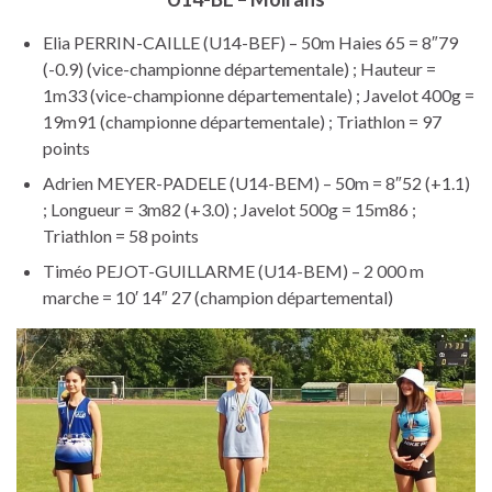
Elia PERRIN-CAILLE (U14-BEF) – 50m Haies 65 = 8″79
(-0.9) (vice-championne départementale) ; Hauteur =
1m33 (vice-championne départementale) ; Javelot 400g =
19m91 (championne départementale) ; Triathlon = 97
points
Adrien MEYER-PADELE (U14-BEM) – 50m = 8″52 (+1.1)
; Longueur = 3m82 (+3.0) ; Javelot 500g = 15m86 ;
Triathlon = 58 points
Timéo PEJOT-GUILLARME (U14-BEM) – 2 000 m
marche = 10′ 14″ 27 (champion départemental)