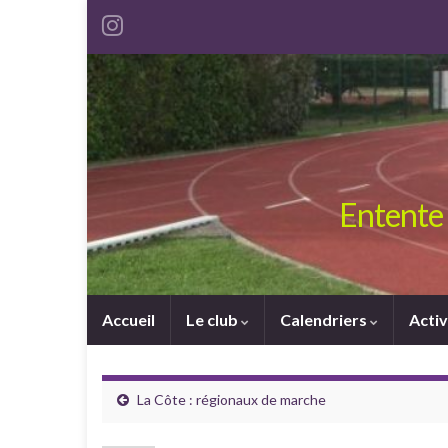
Entente 
Accueil
Le club
Calendriers
Activ
La Côte : régionaux de marche