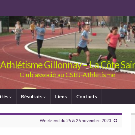
Athlétisme Gillonnay – La Côte Sa
Club associé au CSBJ-Athlétisme
ités
Résultats
Liens
Contacts
Week-end du 25 & 26 novembre 2023