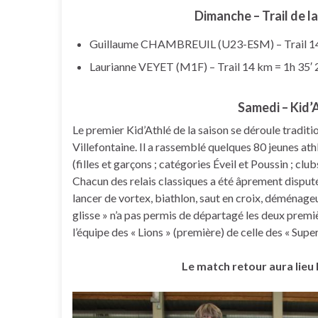
Dimanche – Trail de l
Guillaume CHAMBREUIL (U23-ESM) – Trail 14 k
Laurianne VEYET (M1F) – Trail 14 km = 1h 35′
Samedi – Kid’
Le premier Kid’Athlé de la saison se déroule tradi
Villefontaine. Il a rassemblé quelques 80 jeunes ath
(filles et garçons ; catégories Éveil et Poussin ; club
Chacun des relais classiques a été âprement disputé
lancer de vortex, biathlon, saut en croix, déménageur
glisse » n’a pas permis de départagé les deux premi
l’équipe des « Lions » (première) de celle des « Sup
Le match retour aura lieu 