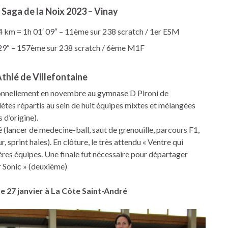
a Saga de la Noix 2023 – Vinay
m = 1h 01′ 09″ – 11ème sur 238 scratch / 1er ESM
 29″ – 157ème sur 238 scratch / 6ème M1F
Athlé de Villefontaine
tionnellement en novembre au gymnase D Pironi de
lètes répartis au sein de huit équipes mixtes et mélangées
s d’origine).
 (lancer de medecine-ball, saut de grenouille, parcours F1,
, sprint haies). En clôture, le très attendu « Ventre qui
ères équipes. Une finale fut nécessaire pour départager
er Sonic » (deuxième)
le 27 janvier à La Côte Saint-André