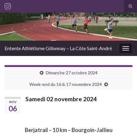
Tog
sear
Search for:
for
Entente Athlétisme Gillonnay – La Côte Saint-André
Togg
navig
Dimanche 27 octobre 2024
Week-end du 16 & 17 novembre 2024
Samedi 02 novembre 2024
NOV
06
Berjatrail – 10 km – Bourgoin-Jallieu