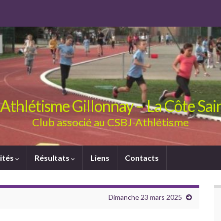
Athlétisme Gillonnay – La Côte Sa
Club associé au CSBJ-Athlétisme
ités
Résultats
Liens
Contacts
Dimanche 23 mars 2025