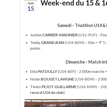
Week-end du 15 & 1
MAR
15
Samedi – Triathlon U14 & 
Justine
CARRIER-MADINIER
(U12-POF) – Pouss
Teddy
GRANDJEAN
(U14-BEM) – 50m = 9″ 5 ; 
points
Dimanche – Match int
Eléa
PATOULLY
(U14-BEF) – 2 000m marche = 
Nolan
BOUGET LAVIGNE
(U14-BEM) – 2 000m
Timéo
PEJOT-GUILLARME
(U16-MIM) – 3 000
record U16 du club
)