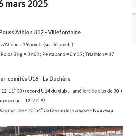
6 mars 2025
Pouss’Athlon U12 – Villefontaine
’Athlon = 19 points (sur 36 points)
Poids 3 kg = 3m62 ; Pentabond = 6m25 ; Triathlon = 17
er-comités U16 – La Duchère
12′ 11″ 08 (
record U14 du club
… amélioré de plus de 30″)
 marche = 12′ 27″ 91
m marche = 15′ 54″ 03 (2ème de la course –
Nouveau