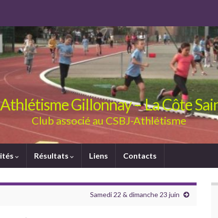
Athlétisme Gillonnay – La Côte Sa
Club associé au CSBJ-Athlétisme
ités
Résultats
Liens
Contacts
Samedi 22 & dimanche 23 juin