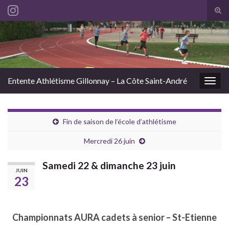
Tog
sear
Search for:
for
Entente Athlétisme Gillonnay – La Côte Saint-André
Togg
navig
Fin de saison de l’école d’athlétisme
Mercredi 26 juin
Samedi 22 & dimanche 23 juin
JUIN
23
Championnats AURA cadets à senior – St-Etienne