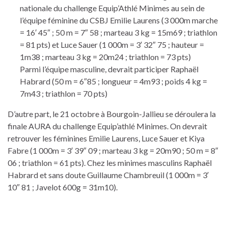
nationale du challenge Equip’Athlé Minimes au sein de
l’équipe féminine du CSBJ Emilie Laurens (3 000m marche
= 16′ 45″ ; 50 m = 7″ 58 ; marteau 3 kg = 15m69 ; triathlon
= 81 pts) et Luce Sauer (1 000m = 3′ 32″ 75 ; hauteur =
1m38 ; marteau 3 kg = 20m24 ; triathlon = 73 pts)
Parmi l’équipe masculine, devrait participer Raphaël
Habrard (50 m = 6″85 ; longueur = 4m93 ; poids 4 kg =
7m43 ; triathlon = 70 pts)
D’autre part, le 21 octobre à Bourgoin-Jallieu se déroulera la
finale AURA du challenge Equip’athlé Minimes. On devrait
retrouver les féminines Emilie Laurens, Luce Sauer et Kiya
Fabre (1 000m = 3′ 39″ 09 ; marteau 3 kg = 20m90 ; 50 m = 8″
06 ; triathlon = 61 pts). Chez les minimes masculins Raphaël
Habrard et sans doute Guillaume Chambreuil (1 000m = 3′
10″ 81 ; Javelot 600g = 31m10).