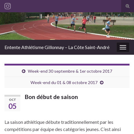
Tog
sear
Search for:
for
Entente Athlétisme Gillonnay – La Côte Saint-André
Togg
navig
Week-end 30 septembre & 1er octobre 2017
Week-end du 01 & 08 octobre 2017
Bon début de saison
OCT
05
La saison athlétique débute traditionnellement par les
compétitions par équipe des catégories jeunes. C’est ainsi