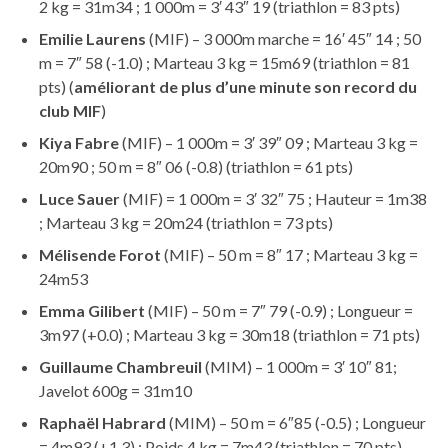
2 kg = 31m34 ; 1 000m = 3′ 43″ 19 (triathlon = 83 pts)
Emilie Laurens
(MIF) – 3 000m marche = 16′ 45″ 14 ; 50
m = 7″ 58 (-1.0) ; Marteau 3 kg = 15m69 (triathlon = 81
pts) (
améliorant de plus d’une minute son record du
club MIF
)
Kiya Fabre
(MIF) – 1 000m = 3′ 39″ 09 ; Marteau 3 kg =
20m90 ; 50 m = 8″ 06 (-0.8) (triathlon = 61 pts)
Luce Sauer
(MIF) = 1 000m = 3′ 32″ 75 ; Hauteur = 1m38
; Marteau 3 kg = 20m24 (triathlon = 73 pts)
Mélisende Forot
(MIF) – 50 m = 8″ 17 ; Marteau 3 kg =
24m53
Emma Gilibert
(MIF) – 50 m = 7″ 79 (-0.9) ; Longueur =
3m97 (+0.0) ; Marteau 3 kg = 30m18 (triathlon = 71 pts)
Guillaume Chambreuil
(MIM) – 1 000m = 3′ 10″ 81;
Javelot 600g = 31m10
Raphaël Habrard
(MIM) – 50 m = 6″85 (-0.5) ; Longueur
= 4m93 (+1.3) ; Poids 4 kg = 7m43 (triathlon = 70 pts)