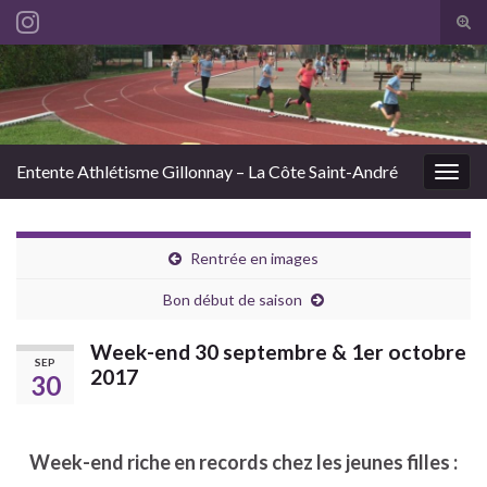
Tog
sear
Search for:
for
Entente Athlétisme Gillonnay – La Côte Saint-André
Togg
navig
Rentrée en images
Bon début de saison
Week-end 30 septembre & 1er octobre
SEP
2017
30
Week-end riche en records chez les jeunes filles :