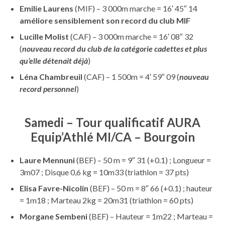
Emilie Laurens
(MIF) – 3 000m marche = 16′ 45″ 14
améliore sensiblement son record du club MIF
Lucille Molist
(CAF) – 3 000m marche = 16′ 08″ 32
(
nouveau record du club
de la catégorie cadettes et plus
qu’elle détenait déjà
)
Léna Chambreuil
(CAF) – 1 500m = 4′ 59″ 09 (
nouveau
record personnel
)
Samedi – Tour qualificatif AURA
Equip’Athlé MI/CA – Bourgoin
Laure Mennuni
(BEF) – 50 m = 9″ 31 (+0.1) ; Longueur =
3m07 ; Disque 0,6 kg = 10m33 (triathlon = 37 pts)
Elisa Favre-Nicolin
(BEF) – 50 m = 8″ 66 (+0.1) ; hauteur
= 1m18 ; Marteau 2kg = 20m31 (triathlon = 60 pts)
Morgane Sembeni
(BEF) – Hauteur = 1m22 ; Marteau =