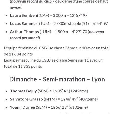
(
nouveau record du club
– deuxième d’une course de haut
niveau)
Laura Sembeni
(CAF) – 3 000m = 12′ 57″ 97
Lucas Sammuri
(JUM) – 2 000m steeple (91) = 6′ 54″ 97
Arthur Thomas
(JUM) – 1 500m = 4′ 27″ 70 (
nouveau
record personnel
)
L’équipe féminine du CSBJ se classe 5ème sur 10 avec un total
de 11 634 points
L’équipe masculine du CSBJ se classe 6ème sur 11 avec un
total de 11 833 points
Dimanche – Semi-marathon – Lyon
Thomas Bejuy
(SEM) = 1h 35′ 42 (1249ème)
Salvatore Grasso
(M1M) = 1h 48′ 49″ (4072ème)
Yoann Durieu
(SEM) = 1h 56′ 23″ (6102ème)