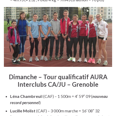
Dimanche – Tour qualificatif AURA
Interclubs CA/JU – Grenoble
Léna Chambreui
l (CAF) – 1 500m = 4′ 59″ 09 (
nouveau
record personnel
)
Lucille Molist
(CAF) – 3 000m marche = 16′ 08″ 32