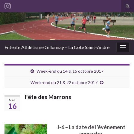
Tog
sear
Search for:
for
Entente Athlétisme Gillonnay – La Côte Saint-André
Togg
navig
Week-end du 14 & 15 octobre 2017
Week-end du 21 & 22 octobre 2017
Fête des Marrons
OCT
16
J-6 – La date de l’événement
approche.