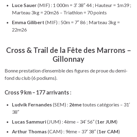
Luce Sauer
(MIF) : 1 000m = 3′ 38″ 44 ; Hauteur = 1m39 ;
Marteau 3kg = 20m26 – Triathlon = 70 points
Emma Gilibert
(MIF) : 50m = 7″ 86 ; Marteau 3kg =
22m26
Cross & Trail de la Fête des Marrons –
Gillonnay
Bonne prestation d’ensemble des figures de proue du demi-
fond du club (6 podiums).
Cross 9 km – 177 arrivants :
Ludvik Fernandes
(SEM) :
2ème
toutes catégories – 31′
38″
Lucas Sammuri
(JUM) : 4ème – 34′ 56″ (
1er JUM
)
Arthur Thomas
(CAM) : 9ème – 37′ 38″ (
1er CAM
)