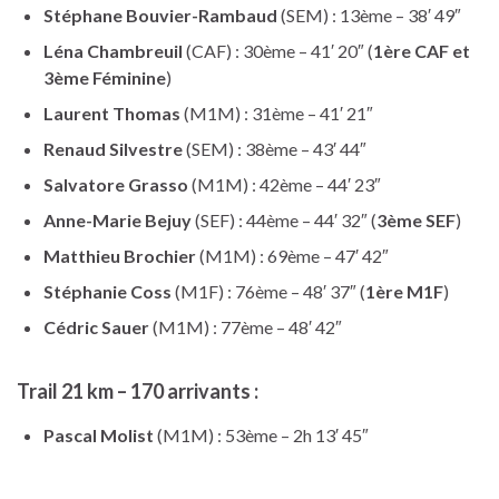
Stéphane Bouvier-Rambaud
(SEM) : 13ème – 38′ 49″
Léna Chambreuil
(CAF) : 30ème – 41′ 20″ (
1ère CAF et
3ème Féminine
)
Laurent Thomas
(M1M) : 31ème – 41′ 21″
Renaud Silvestre
(SEM) : 38ème – 43′ 44″
Salvatore Grasso
(M1M) : 42ème – 44′ 23″
Anne-Marie Bejuy
(SEF) : 44ème – 44′ 32″ (
3ème SEF
)
Matthieu Brochier
(M1M) : 69ème – 47′ 42″
Stéphanie Coss
(M1F) : 76ème – 48′ 37″ (
1ère M1F
)
Cédric Sauer
(M1M) : 77ème – 48′ 42″
Trail 21 km – 170 arrivants :
Pascal Molist
(M1M) : 53ème – 2h 13′ 45″