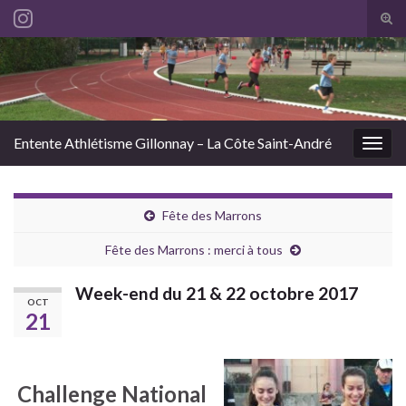
Tog
sear
Search for:
for
Entente Athlétisme Gillonnay – La Côte Saint-André
Togg
navig
Fête des Marrons
Fête des Marrons : merci à tous
Week-end du 21 & 22 octobre 2017
OCT
21
Challenge National